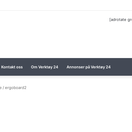
ga til Festool billigere
[adrotate g
Kontakt oss
Om Verktøy 24
Annonser på Verktøy 24
e
/
ergoboard2