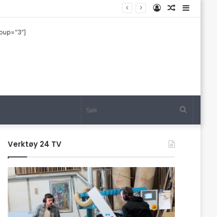
Log
Tilfeldig
Sideba
In
artikkel
roup="3"]
Søk
Verktøy 24 TV