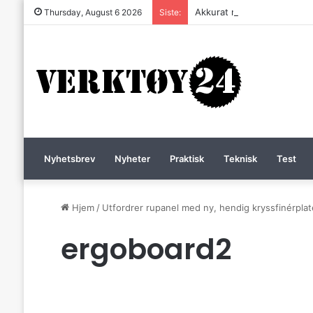
Akkurat nå er batteri-bordsa
Thursday, August 6 2026
Siste:
Nyhetsbrev
Nyheter
Praktisk
Teknisk
Test
Hjem
/
Utfordrer rupanel med ny, hendig kryssfinérplat
ergoboard2