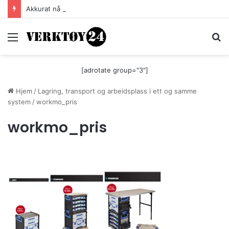
Akkurat nå er batteri-bordsaga til Festool billigere
Meny
S
[adrotate group="3"]
Hjem
/
Lagring, transport og arbeidsplass i ett og samme
system
/
workmo_pris
workmo_pris