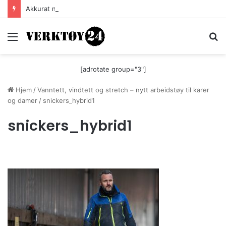
Akkurat nå er batteri-bordsaga til Festool billigere
Meny
S
[adrotate group="3"]
Hjem
/
Vanntett, vindtett og stretch – nytt arbeidstøy til karer
og damer
/
snickers_hybrid1
snickers_hybrid1