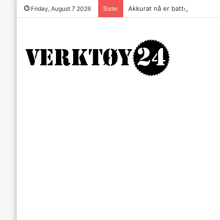
Akkurat nå er batteri-bordsaga 
Friday, August 7 2026
Siste: