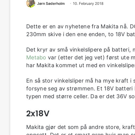
Jørn Søderholm
10. February 2018
Dette er en av nyhetene fra Makita nå. DG
230mm skive i den ene enden, to 18V batt
Det kryr av små vinkelslipere på batteri,
Metabo
var (etter det jeg vet) først ute
har Makita kommet ut med en vinkelslipe
En så stor vinkelsliper må ha mye kraft i
forsyne seg av strømmen. Et 18V batteri b
typen med større celler. Da er det 36V so
2x18V
Makita gjør det som på andre store, kraf
oppsett. Det er et smart grep hvis man se