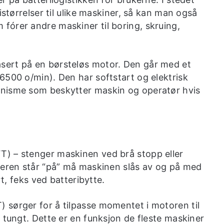
istørrelser til ulike maskiner, så kan man også
órer andre maskiner til boring, skruing,
sert på en børsteløs motor. Den går med et
6500 o/min). Den har softstart og elektrisk
anisme som beskytter maskin og operatør hvis
) – stenger maskinen ved brå stopp eller
teren står “på” må maskinen slås av og på med
rt, feks ved batteribytte.
 sørger for å tilpasse momentet i motoren til
 tungt. Dette er en funksjon de fleste maskiner