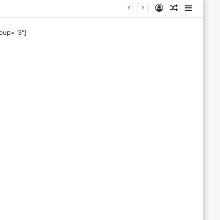
Log
Tilfeldig
Sideba
In
artikkel
roup="3"]