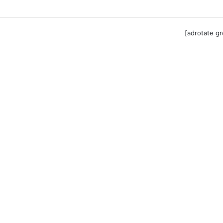
til Festool billigere
[adrotate g