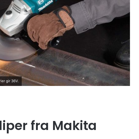
er gir 36V.
liper fra Makita