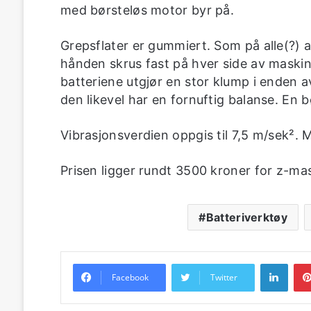
med børsteløs motor byr på.
Grepsflater er gummiert. Som på alle(?) 
hånden skrus fast på hver side av maskine
batteriene utgjør en stor klump i enden 
den likevel har en fornuftig balanse. En 
Vibrasjonsverdien oppgis til 7,5 m/sek². M
Prisen ligger rundt 3500 kroner for z-mas
Batteriverktøy
Linke
Facebook
Twitter