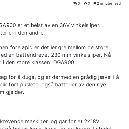
0
0
2 minutes read
A900 er et beist av en 36V vinkelsliper.
erier i den andre.
 men foreløpig er det lengre mellom de store.
 med en batteridrevet 230 mm vinkelsliper. Nå
r i den store klassen: DGA900.
 seg for å duge, og er dermed en grådig jævel i å
lir fort puslete, også batterier av den nye
m gjelder.
tkrevende maskiner, og går for et 2x18V
r på batterilogistikken for brukerne. I stedet