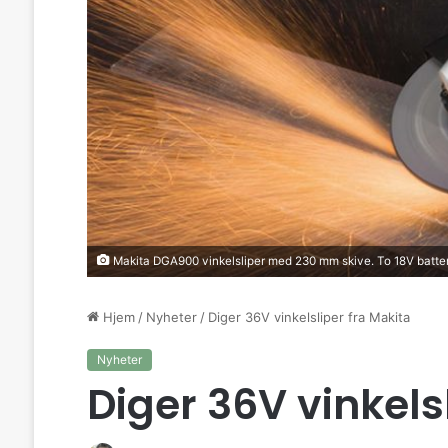
Makita DGA900 vinkelsliper med 230 mm skive. To 18V batteri
Hjem
/
Nyheter
/
Diger 36V vinkelsliper fra Makita
Nyheter
Diger 36V vinkels