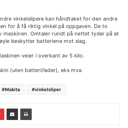
andre vinkelslipere kan håndtaket for den andre
n for å få riktig vinkel på oppgaven. De to
av maskinen. Omtaler rundt på nettet tyder på at
bøyle beskytter batteriene mot slag.
askinen veier i overkant av 5 kilo.
kin (uten batteri/lader), eks mva.
Makita
vinkelsliper
dIn
Pinterest
Share via Email
Print