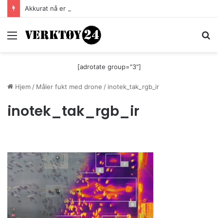
Akkurat nå er batteri-bordsaga til Festool billigere
Meny
S
[adrotate group="3"]
Hjem
/
Måler fukt med drone
/
inotek_tak_rgb_ir
inotek_tak_rgb_ir