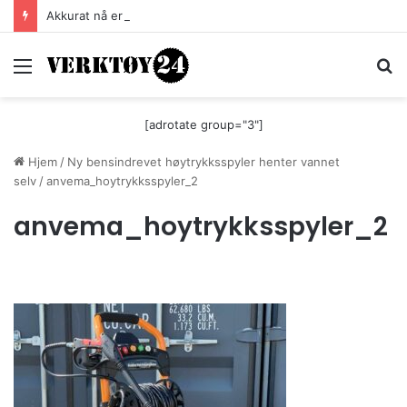
Akkurat nå er batteri-bordsaga til Festool billigere
Meny
S
[adrotate group="3"]
Hjem
/
Ny bensindrevet høytrykksspyler henter vannet
selv
/
anvema_hoytrykksspyler_2
anvema_hoytrykksspyler_2