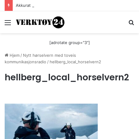
Akkurat nå er batteri-bordsaga til Festool billigere
Meny
S
[adrotate group="3"]
Hjem
/
Nytt hørselvern med toveis
kommunikasjonsradio
/
hellberg_local_horselvern2
hellberg_local_horselvern2