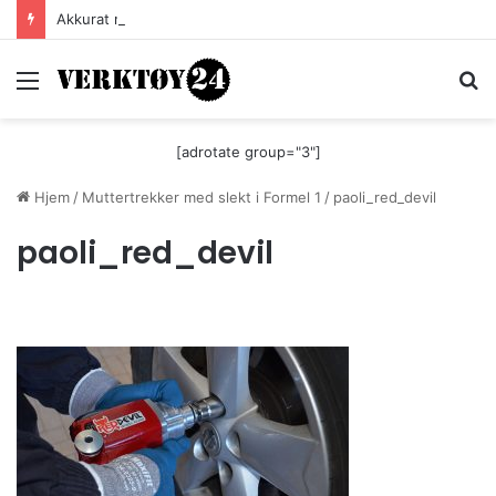
Akkurat nå er batteri-bordsaga til Festool billigere
Meny
S
[adrotate group="3"]
Hjem
/
Muttertrekker med slekt i Formel 1
/
paoli_red_devil
paoli_red_devil