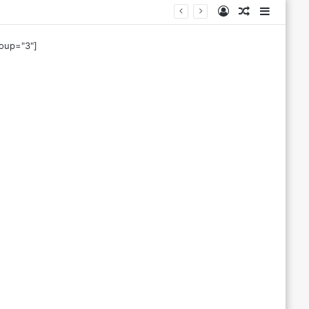
Log
Tilfeldig
Sideba
In
artikkel
roup="3"]