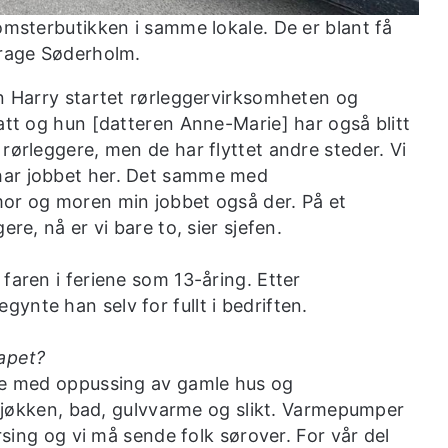
omsterbutikken i samme lokale. De er blant få
Brage Søderholm.
in Harry startet rørleggervirksomheten og
att og hun [datteren Anne-Marie] har også blitt
rørleggere, men de har flyttet andre steder. Vi
har jobbet her. Det samme med
mor og moren min jobbet også der. På et
re, nå er vi bare to, sier sjefen.
faren i feriene som 13-åring. Etter
nte han selv for fullt i bedriften.
gapet?
lse med oppussing av gamle hus og
, kjøkken, bad, gulvvarme og slikt. Varmepumper
ursing og vi må sende folk sørover. For vår del