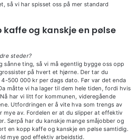
det, så vi har spisset oss på mer standard
p kaffe og kanskje en pølse
ndre steder?
 og sånne ting, så vi må egentlig bygge oss opp
 grossister på hvert et hjørne. Der tar du
 4-500 000 kr per dags dato. Før var det enda
Da måtte vi ha lager til dem hele tiden, fordi hvis
 Nå har vi litt for kommunen, videregående
ene. Utfordringen er å vite hva som trengs av
r mye av. Fordelen er at du slipper at effektiv
rer. Sørpå har du kanskje mange småjobber og
fort en kopp kaffe og kanskje en pølse samtidig.
eld mye god effektiv arbeidstid.