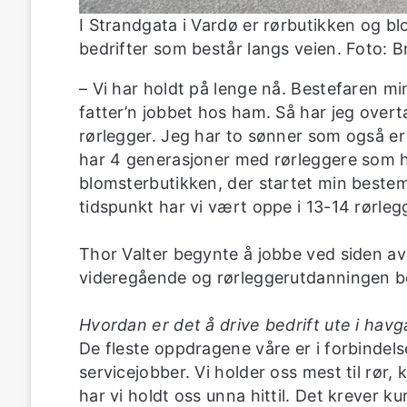
I Strandgata i Vardø er rørbutikken og bl
bedrifter som består langs veien. Foto: 
– Vi har holdt på lenge nå. Bestefaren m
fatter’n jobbet hos ham. Så har jeg overt
rørlegger. Jeg har to sønner som også er 
har 4 generasjoner med rørleggere som 
blomsterbutikken, der startet min beste
tidspunkt har vi vært oppe i 13-14 rørlegge
Thor Valter begynte å jobbe ved siden av 
videregående og rørleggerutdanningen begy
Hvordan er det å drive bedrift ute i hav
De fleste oppdragene våre er i forbinde
servicejobber. Vi holder oss mest til rør
har vi holdt oss unna hittil. Det krever k