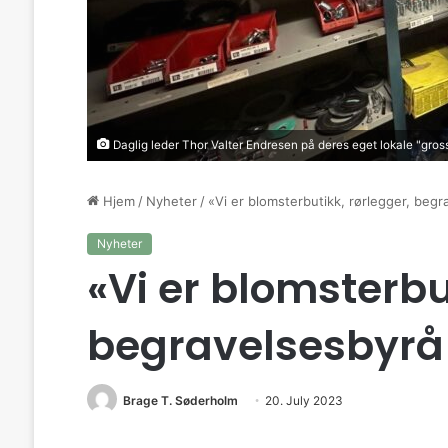
Daglig leder Thor Valter Endresen på deres eget lokale "gros
Hjem
/
Nyheter
/
«Vi er blomsterbutikk, rørlegger, begr
Nyheter
«Vi er blomsterbu
begravelsesbyrå 
Brage T. Søderholm
20. July 2023