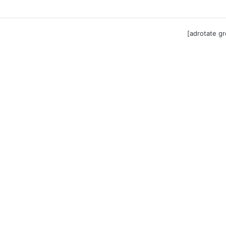
ga til Festool billigere
[adrotate g