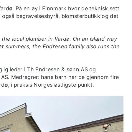
ardø. På en øy i Finnmark hvor de teknisk sett
n også begravelsesbyrå, blomsterbutikk og det
the local plumber in Vardø. On an island way
get summers, the Endresen family also runs the
glig leder i Th Endresen & sønn AS og
 AS. Medregnet hans barn har de gjennom fire
dø, i praksis Norges østligste punkt.