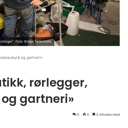
sistlager". Foto: Brage Søderholm
avelsesbyrå og gartneri»
tikk, rørlegger,
og gartneri»
0
0
3 minutes read