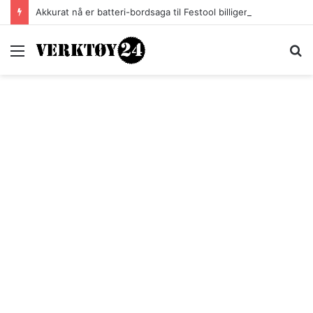
Akkurat nå er batteri-bordsaga til Festool billigere
Meny
S