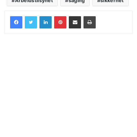
Arbeidstilsynet
saging
sikkerhet
LinkedIn
Pinterest
Share via Email
Print