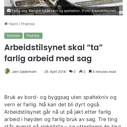
Farlig sag. Mangler både vern og spaltekniv. (Foto: Arbeidstilsynet)
Hjem
/
Praktisk
Nyheter
Praktisk
Arbeidstilsynet skal “ta”
farlig arbeid med sag
Jørn Søderholm
29. April 2018
0
0
4 minutes read
Bruk av bord- og byggsag uten spaltekniv og
vern er farlig. Nå kan det bli dyrt også.
Arbeidstilsynet går nå ut på jakt etter farlig
arbeid i høyden og farlig bruk av sag. Tre ting
står øverst på sjekklista – og ytterligere én ting