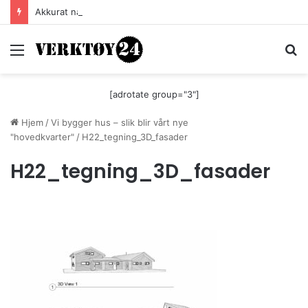
Akkurat nå er batteri-bordsaga til Festool billigere
Meny
S
[adrotate group="3"]
Hjem
/
Vi bygger hus – slik blir vårt nye
"hovedkvarter"
/
H22_tegning_3D_fasader
H22_tegning_3D_fasader