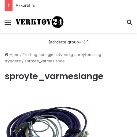
Akkurat nå er batteri-bordsaga til Festool billigere
Meny
S
[adrotate group="3"]
Hjem
/
Tre ting som gjør utvendig sprøytemaling
tryggere
/
sproyte_varmeslange
sproyte_varmeslange