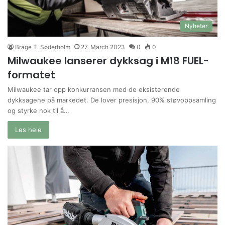
Nyheter
Brage T. Søderholm
27. March 2023
0
0
Milwaukee lanserer dykksag i M18 FUEL-
formatet
Milwaukee tar opp konkurransen med de eksisterende
dykksagene på markedet. De lover presisjon, 90% støvoppsamling
og styrke nok til å…
Les hele