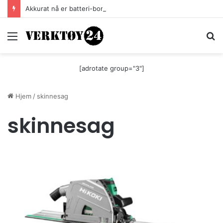
Akkurat nå er batteri-bordsaga til Festool billigere
Meny
S
[adrotate group="3"]
Hjem
/
skinnesag
skinnesag