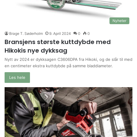
Nyheter
Brage T. Søderholm
9. April 2024
0
0
Bransjens største kuttdybde med
Hikokis nye dykksag
Nytt av 2024 er dykksagen C3606DPA fra Hikoki, og de slår til med
en centimeter ekstra kuttdybde på samme bladdiameter.
Les hele