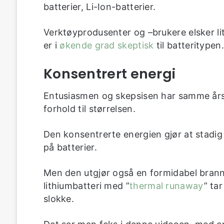
batterier, Li-Ion-batterier.
Verktøyprodusenter og –brukere elsker li
er i
økende grad skeptisk
til batteritypen.
Konsentrert energi
Entusiasmen og skepsisen har samme årsa
forhold til størrelsen.
Den konsentrerte energien gjør at stadig
på batterier.
Men den utgjør også en formidabel brannf
lithiumbatteri med ”
thermal runaway
” ta
slokke.