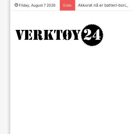
Akkurat nå er batteri-bordsaga 
Friday, August 7 2026
Siste: