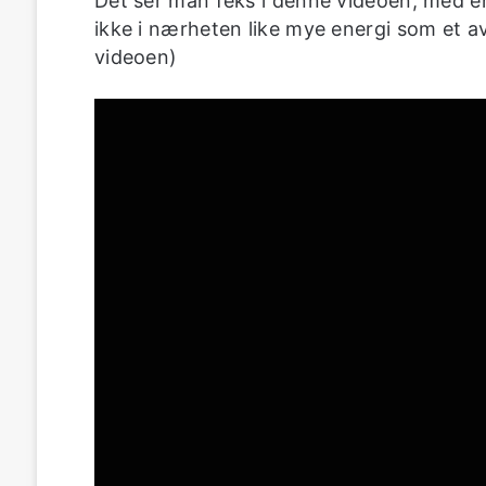
Det ser man feks i denne videoen, med e
ikke i nærheten like mye energi som et a
videoen)