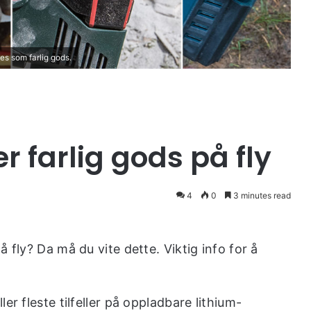
es som farlig gods.
r farlig gods på fly
4
0
3 minutes read
 fly? Da må du vite dette. Viktig info for å
er fleste tilfeller på oppladbare lithium-