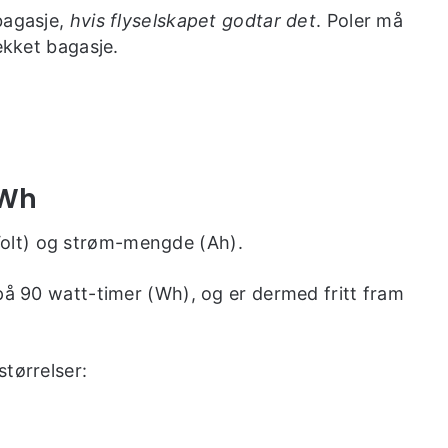
bagasje,
hvis flyselskapet godtar det
. Poler må
ekket bagasje.
 Wh
Volt) og strøm-mengde (Ah).
på 90 watt-timer (Wh), og er dermed fritt fram
tørrelser: