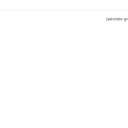
til Festool billigere
[adrotate g