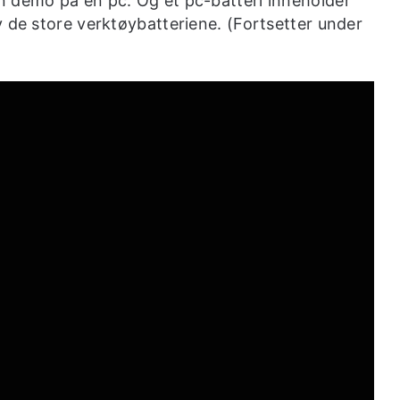
n demo på en pc. Og et pc-batteri inneholder
v de store verktøybatteriene. (Fortsetter under