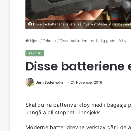
Disse tre batteriene leverer så mye watt-timer at de må send
Hjem
/
Teknisk
/
Disse batteriene er farlig gods på fly
Teknisk
Disse batteriene e
Jørn Søderholm
21. November 2016
Skal du ha batteriverktøy med i bagasje på
unngå å bli stoppet i innsjekk.
Moderne batteridrevne verktøy går i de all