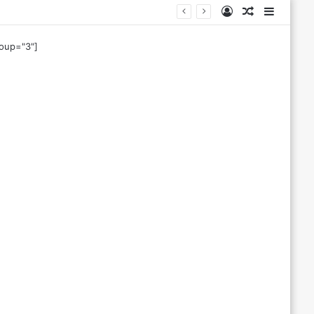
Log
Tilfeldig
Sideba
In
artikkel
roup="3"]