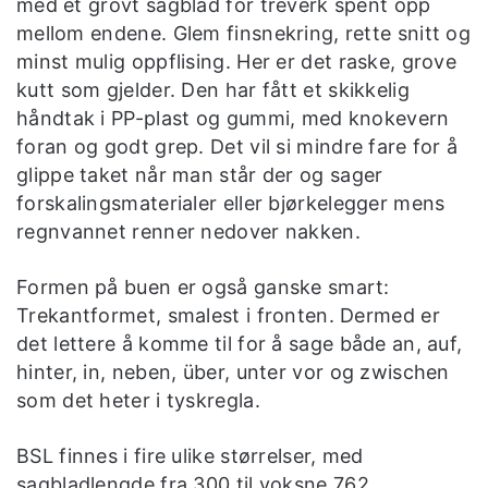
med et grovt sagblad for treverk spent opp
mellom endene. Glem finsnekring, rette snitt og
minst mulig oppflising. Her er det raske, grove
kutt som gjelder. Den har fått et skikkelig
håndtak i PP-plast og gummi, med knokevern
foran og godt grep. Det vil si mindre fare for å
glippe taket når man står der og sager
forskalingsmaterialer eller bjørkelegger mens
regnvannet renner nedover nakken.
Formen på buen er også ganske smart:
Trekantformet, smalest i fronten. Dermed er
det lettere å komme til for å sage både an, auf,
hinter, in, neben, über, unter vor og zwischen
som det heter i tyskregla.
BSL finnes i fire ulike størrelser, med
sagbladlengde fra 300 til voksne 762