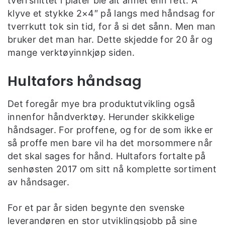
tverrsnittet i plater ble alt annet enn rett. Å
klyve et stykke 2×4″ på langs med håndsag for
tverrkutt tok sin tid, for å si det sånn. Men man
bruker det man har. Dette skjedde for 20 år og
mange verktøyinnkjøp siden.
Hultafors håndsag
Det foregår mye bra produktutvikling også
innenfor håndverktøy. Herunder skikkelige
håndsager. For proffene, og for de som ikke er
så proffe men bare vil ha det morsommere når
det skal sages for hånd. Hultafors fortalte på
senhøsten 2017 om sitt nå komplette sortiment
av håndsager.
For et par år siden begynte den svenske
leverandøren en stor utviklingsjobb på sine