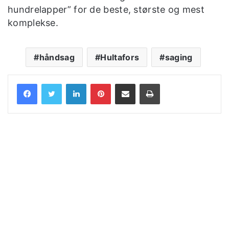
hundrelapper” for de beste, største og mest
komplekse.
håndsag
Hultafors
saging
LinkedIn
Pinterest
Share via Email
Print