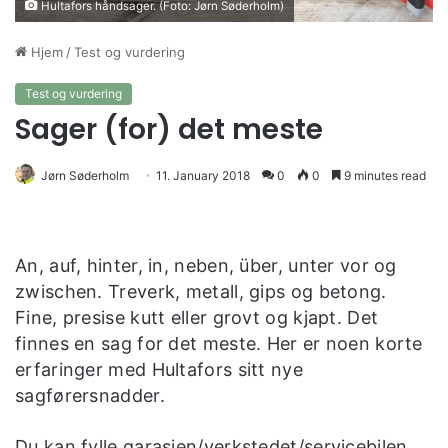
Hultafors håndsager. (Foto: Jørn Søderholm)
Hjem
/
Test og vurdering
Test og vurdering
Sager (for) det meste
Jørn Søderholm
11. January 2018
0
0
9 minutes read
An, auf, hinter, in, neben, über, unter vor og
zwischen. Treverk, metall, gips og betong.
Fine, presise kutt eller grovt og kjapt. Det
finnes en sag for det meste. Her er noen korte
erfaringer med Hultafors sitt nye
sagførersnadder.
Du kan fylle garasjen/verkstedet/servicebilen