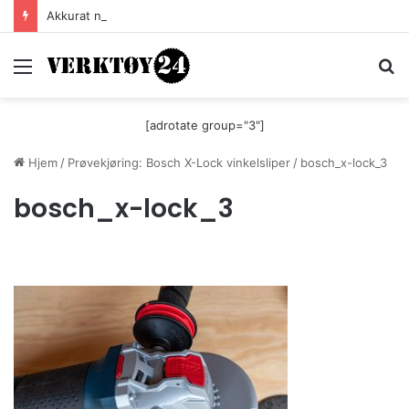
Akkurat nå er batteri-bordsaga til Festool billigere
Meny
S
[adrotate group="3"]
Hjem
/
Prøvekjøring: Bosch X-Lock vinkelsliper
/
bosch_x-lock_3
bosch_x-lock_3