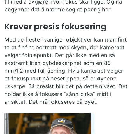
til med å avgjøre hvor fokus skal ligge. Og nå
begynner det å nærme seg et poeng her.
Krever presis fokusering
Med de fleste “vanlige” objektiver kan man fint
ta et finfint portrett med skyen, der kameraet
velger fokuspunkt. Det går ikke med en så
ekstremt liten dybdeskarphet som en 85
mm/1,2 med full åpning. Hvis kameraet velger
et fokuspunkt på nesetippen, så er øynene
uskarpe. Så presist blir det på dette nivået. Det
holder ikke å fokusere “sånn cirka” midt i
ansiktet. Det må fokuseres på øyet.