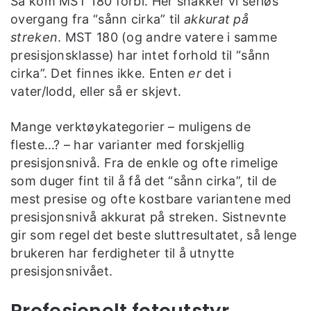
Så kom MST 180 forbi. Her snakker vi seriøs
overgang fra “sånn cirka” til
akkurat på
streken
. MST 180 (og andre vatere i samme
presisjonsklasse) har intet forhold til “sånn
cirka”. Det finnes ikke. Enten
er
det i
vater/lodd, eller så er skjevt.
Mange verktøykategorier – muligens de
fleste…? – har varianter med forskjellig
presisjonsnivå. Fra de enkle og ofte rimelige
som duger fint til å få det “sånn cirka”, til de
mest presise og ofte kostbare variantene med
presisjonsnivå akkurat på streken. Sistnevnte
gir som regel det beste sluttresultatet, så lenge
brukeren har ferdigheter til å utnytte
presisjonsnivået.
Profesjonelt fotoutstyr