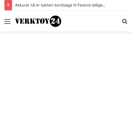
Akkurat nå er batteri-bordsaga til Festool billigere
Meny
S