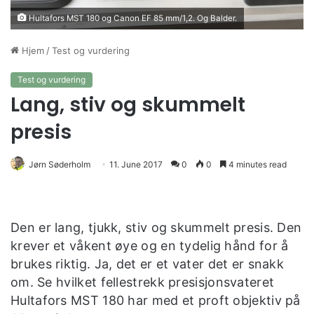
Hultafors MST 180 og Canon EF 85 mm/1,2. Og Balder.
Hjem
/
Test og vurdering
Test og vurdering
Lang, stiv og skummelt
presis
Jørn Søderholm
11. June 2017
0
0
4 minutes read
Den er lang, tjukk, stiv og skummelt presis. Den
krever et våkent øye og en tydelig hånd for å
brukes riktig. Ja, det er et vater det er snakk
om. Se hvilket fellestrekk presisjonsvateret
Hultafors MST 180 har med et proft objektiv på