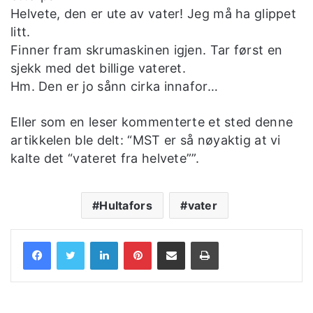
Helvete, den er ute av vater! Jeg må ha glippet
litt.
Finner fram skrumaskinen igjen. Tar først en
sjekk med det billige vateret.
Hm. Den er jo sånn cirka innafor…
Eller som en leser kommenterte et sted denne
artikkelen ble delt: “MST er så nøyaktig at vi
kalte det “vateret fra helvete””.
Hultafors
vater
LinkedIn
Pinterest
Share via Email
Print