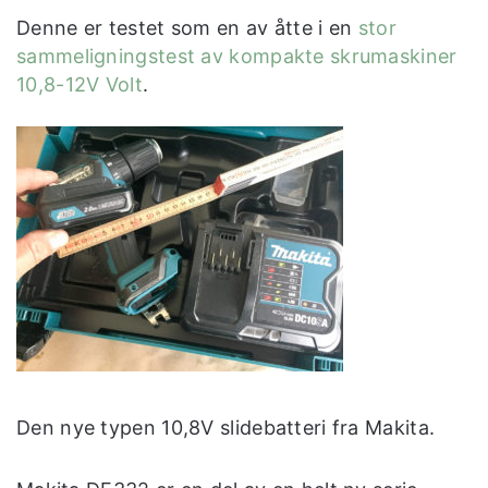
Denne er testet som en av åtte i en
stor
sammeligningstest av kompakte skrumaskiner
10,8-12V Volt
.
Den nye typen 10,8V slidebatteri fra Makita.