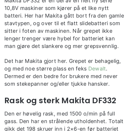
Makita DF332 er en del av en helt ny serie
10,8V maskiner som kjører på et like nytt
batteri. Her har Makita gått bort fra den gamle
stavtypen, og over til et flatt slidebatteri som
sitter i foten av maskinen. Når grepet ikke
lenger trenger være hybel for batteriet kan
man gjøre det slankere og mer grepsvennlig.
Det har Makita gjort her. Grepet er behagelig,
og med noe større plass en feks
Dewalt
.
Dermed er den bedre for brukere med never
som stekepanner og/eller tjukke hansker.
Rask og sterk Makita DF332
Den er høvelig rask, med 1500 o/min på full
gass. Den har en strålende utholdenhet. Totalt
gikk det 198 skruer inn i 2×6-en før batteriet