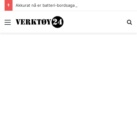
Akkurat nå er batteri-bordsaga til Festool billigere
Meny
S