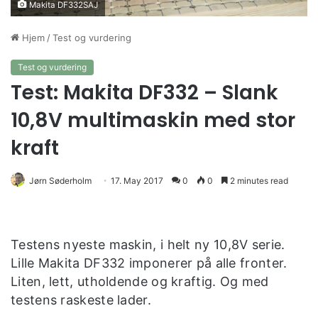
Makita DF332SAJ
Hjem
/
Test og vurdering
Test og vurdering
Test: Makita DF332 – Slank
10,8V multimaskin med stor
kraft
Jørn Søderholm
17. May 2017
0
0
2 minutes read
Testens nyeste maskin, i helt ny 10,8V serie.
Lille Makita DF332 imponerer på alle fronter.
Liten, lett, utholdende og kraftig. Og med
testens raskeste lader.