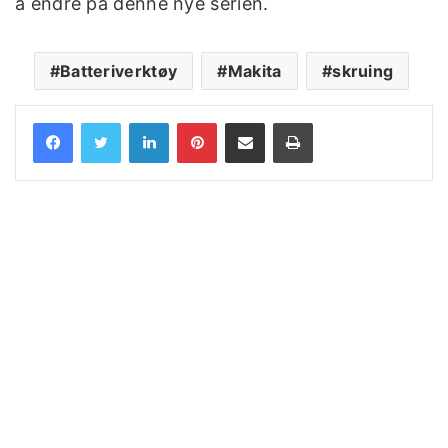
å endre på denne nye serien.
Batteriverktøy
Makita
skruing
LinkedIn
Pinterest
Share via Email
Print