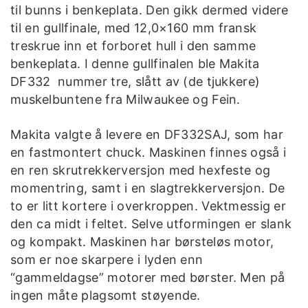
til bunns i benkeplata. Den gikk dermed videre
til en gullfinale, med 12,0×160 mm fransk
treskrue inn et forboret hull i den samme
benkeplata. I denne gullfinalen ble Makita
DF332 nummer tre, slått av (de tjukkere)
muskelbuntene fra Milwaukee og Fein.
Makita valgte å levere en DF332SAJ, som har
en fastmontert chuck. Maskinen finnes også i
en ren skrutrekkerversjon med hexfeste og
momentring, samt i en slagtrekkerversjon. De
to er litt kortere i overkroppen. Vektmessig er
den ca midt i feltet. Selve utformingen er slank
og kompakt. Maskinen har børsteløs motor,
som er noe skarpere i lyden enn
“gammeldagse” motorer med børster. Men på
ingen måte plagsomt støyende.