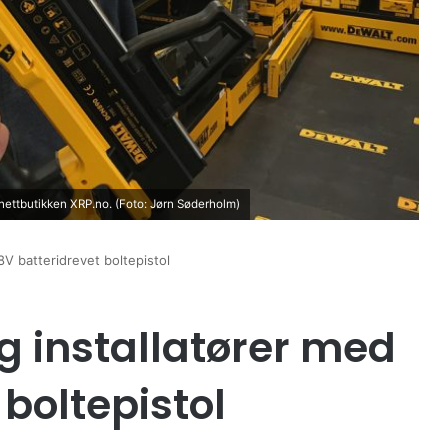
nettbutikken XRP.no. (Foto: Jørn Søderholm)
18V batteridrevet boltepistol
og installatører med
 boltepistol