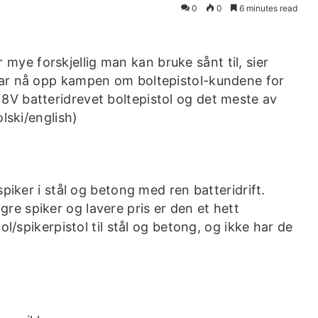
0
0
6 minutes read
or mye forskjellig man kan bruke sånt til, sier
tar nå opp kampen om boltepistol-kundene for
V batteridrevet boltepistol og det meste av
lski/english)
iker i stål og betong med ren batteridrift.
e spiker og lavere pris er den et hett
ol/spikerpistol til stål og betong, og ikke har de