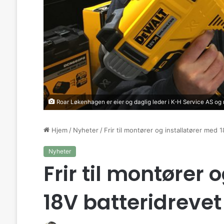
Roar Løkenhagen er eier og daglig leder i K-H Service AS og 
Hjem
/
Nyheter
/
Frir til montører og installatører med 
Nyheter
Frir til montører 
18V batteridrevet