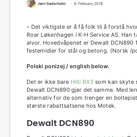
Jørn Søderholm
6. February 2018
– Det viktigste er å få folk til å forstå hv
Roar Løkenhagen i K-H Service AS. Han 
alvor. Hovedvåpenet er Dewalt DCN890 18
festemidler for stål og betong. (Norsk /po
Polski ponizej / english below.
Det er ikke bare
Hilti BX3
som kan skyte sp
Dewalt DCN890 gjør det samme. Med lengr
alternativ for de som trenger en boltepist
største rabattsatsene hos Motek.
Dewalt DCN890