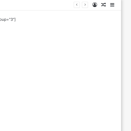
Log
Tilfeldig
Sideba
In
artikkel
roup="3"]