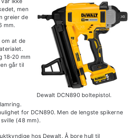
 var ikke
rkedet, men
m greier de
36 mm.
k om at de
terialet.
og 18-20 mm
en går til
Dewalt DCN890 boltepistol.
klamring.
en mulighet for DCN890. Men de lengste spikerne
 sville (48 mm).
uktkyndige hos Dewalt. Å bore hull til