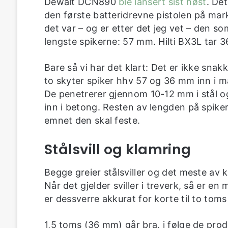
Dewalt DCN890
ble lansert sist høst
. Det
den første batteridrevne pistolen på ma
det var – og er etter det jeg vet – den so
lengste spikerne: 57 mm. Hilti BX3L tar 
Bare så vi har det klart: Det er ikke snak
to skyter spiker hhv 57 og 36 mm inn i ma
De penetrerer gjennom 10-12 mm i stål 
inn i betong. Resten av lengden på spiker
emnet den skal feste.
Stålsvill og klamring
Begge greier stålsviller og det meste av 
Når det gjelder sviller i treverk, så er 
er dessverre akkurat for korte til to toms
1,5 toms (36 mm) går bra, i følge de prod