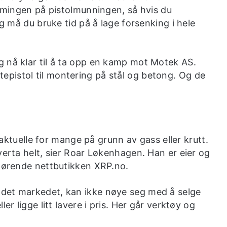
ormingen på pistolmunningen, så hvis du
ng må du bruke tid på å lage forsenking i hele
 nå klar til å ta opp en kamp mot Motek AS.
pistol til montering på stål og betong. Og de
 uaktuelle for mange på grunn av gass eller krutt.
verta helt, sier Roar Løkenhagen. Han er eier og
lhørende nettbutikken XRP.no.
det markedet, kan ikke nøye seg med å selge
er ligge litt lavere i pris. Her går verktøy og