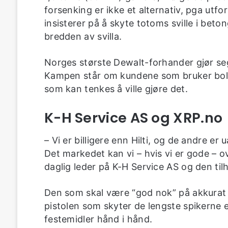
forsenking er ikke et alternativ, pga utf
insisterer på å skyte totoms sville i beto
bredden av svilla.
Norges største Dewalt-forhander gjør seg
Kampen står om kundene som bruker bolte
som kan tenkes å ville gjøre det.
K-H Service AS og XRP.no
– Vi er billigere enn Hilti, og de andre er
Det markedet kan vi – hvis vi er gode – o
daglig leder på K-H Service AS og den ti
Den som skal være “god nok” på akkurat 
pistolen som skyter de lengste spikerne ell
festemidler hånd i hånd.