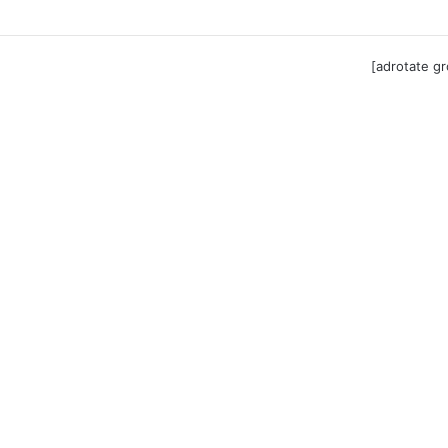
ga til Festool billigere
[adrotate g