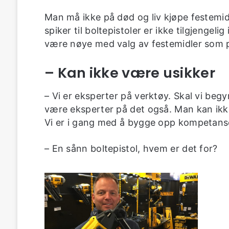
Man må ikke på død og liv kjøpe festemi
spiker til boltepistoler er ikke tilgjeng
være nøye med valg av festemidler som p
– Kan ikke være usikker
– Vi er eksperter på verktøy. Skal vi beg
være eksperter på det også. Man kan ikke
Vi er i gang med å bygge opp kompetans
– En sånn boltepistol, hvem er det for?