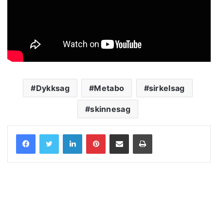
Dykksag
Metabo
sirkelsag
skinnesag
LinkedIn
Pinterest
Share via Email
Print