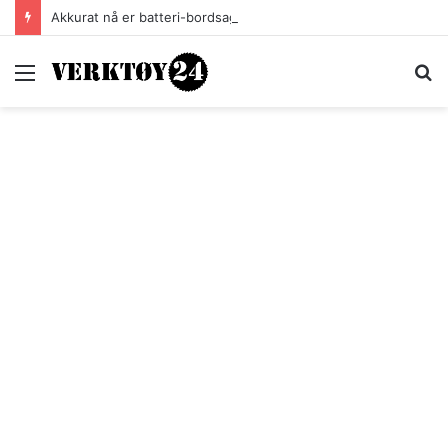
Akkurat nå er batteri-bordsaga til Festool billigere
Meny
S