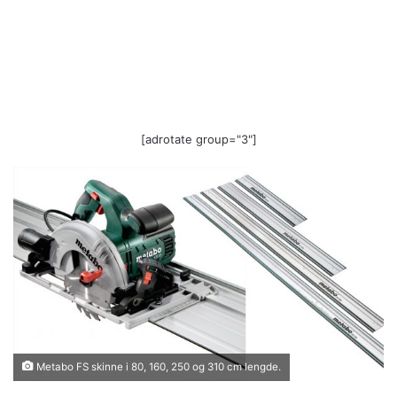
[adrotate group="3"]
Metabo FS skinne i 80, 160, 250 og 310 cm lengde.