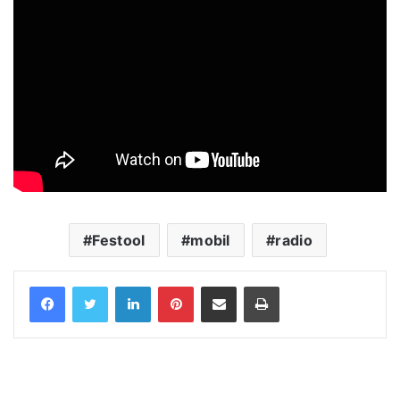
Festool
mobil
radio
LinkedIn
Pinterest
Share via Email
Print