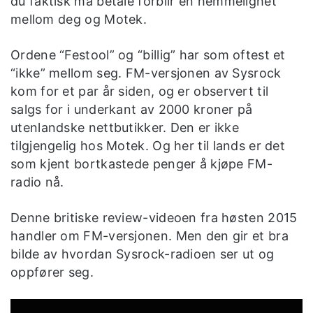
du faktisk må betale forblir en hemmelighet
mellom deg og Motek.
Ordene “Festool” og “billig” har som oftest et
“ikke” mellom seg. FM-versjonen av Sysrock
kom for et par år siden, og er observert til
salgs for i underkant av 2000 kroner på
utenlandske nettbutikker. Den er ikke
tilgjengelig hos Motek. Og her til lands er det
som kjent bortkastede penger å kjøpe FM-
radio nå.
Denne britiske review-videoen fra høsten 2015
handler om FM-versjonen. Men den gir et bra
bilde av hvordan Sysrock-radioen ser ut og
oppfører seg.