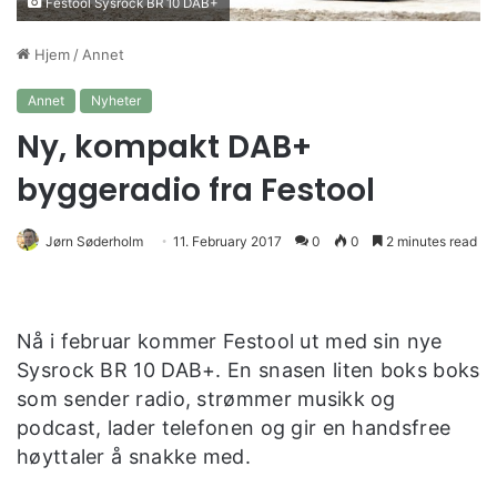
Festool Sysrock BR 10 DAB+
Hjem
/
Annet
Annet
Nyheter
Ny, kompakt DAB+
byggeradio fra Festool
Jørn Søderholm
11. February 2017
0
0
2 minutes read
Nå i februar kommer Festool ut med sin nye
Sysrock BR 10 DAB+. En snasen liten boks boks
som sender radio, strømmer musikk og
podcast, lader telefonen og gir en handsfree
høyttaler å snakke med.