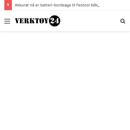
Akkurat nå er batteri-bordsaga til Festool billigere
Meny
S