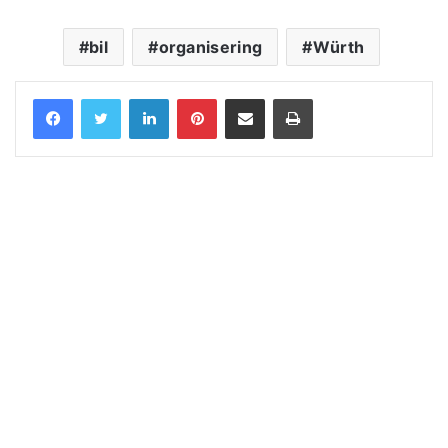
bil
organisering
Würth
LinkedIn
Pinterest
Share via Email
Print