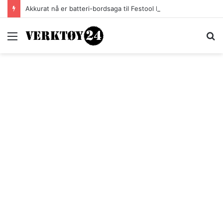
Akkurat nå er batteri-bordsaga til Festool billigere
Meny
S