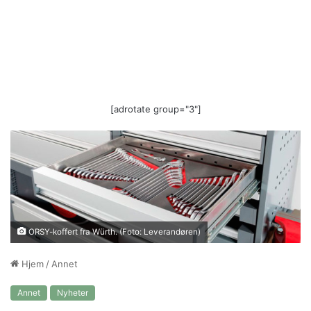
[adrotate group="3"]
ORSY-koffert fra Würth. (Foto: Leverandøren)
Hjem
/
Annet
Annet
Nyheter