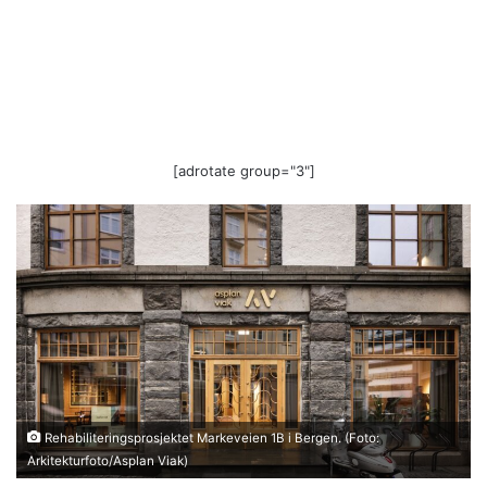
[adrotate group="3"]
Rehabiliteringsprosjektet Markeveien 1B i Bergen. (Foto:
Arkitekturfoto/Asplan Viak)