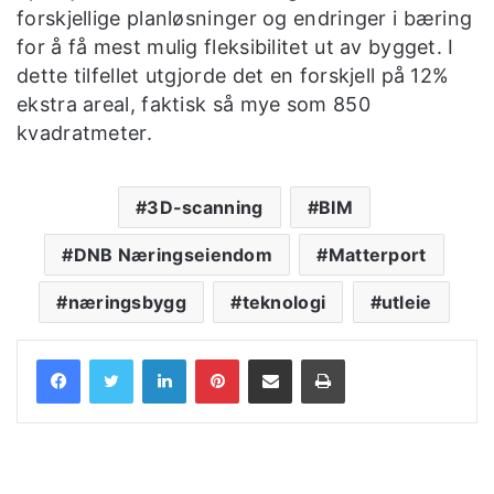
forskjellige planløsninger og endringer i bæring
for å få mest mulig fleksibilitet ut av bygget. I
dette tilfellet utgjorde det en forskjell på 12%
ekstra areal, faktisk så mye som 850
kvadratmeter.
3D-scanning
BIM
DNB Næringseiendom
Matterport
næringsbygg
teknologi
utleie
LinkedIn
Pinterest
Share via Email
Print