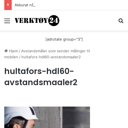
Akkurat nå er batteri-bordsaga til Festool billigere
Meny
S
[adrotate group="3"]
Hjem
/
Avstandsmåler som sender målinger til
mobilen
/
hultafors-hdl60-avstandsmaaler2
hultafors-hdl60-
avstandsmaaler2