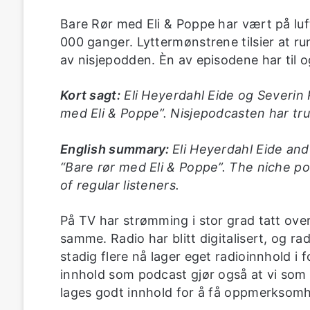
Bare Rør med Eli & Poppe har vært på lufta
000 ganger. Lyttermønstrene tilsier at ru
av nisjepodden. Èn av episodene har til 
Kort sagt:
Eli Heyerdahl Eide og Severin
med Eli & Poppe”. Nisjepodcasten har truff
English summary:
Eli Heyerdahl Eide an
“Bare rør med Eli & Poppe”. The niche p
of regular listeners.
På TV har strømming i stor grad tatt over
samme. Radio har blitt digitalisert, og ra
stadig flere nå lager eget radioinnhold i 
innhold som podcast gjør også at vi som 
lages godt innhold for å få oppmerksomhe