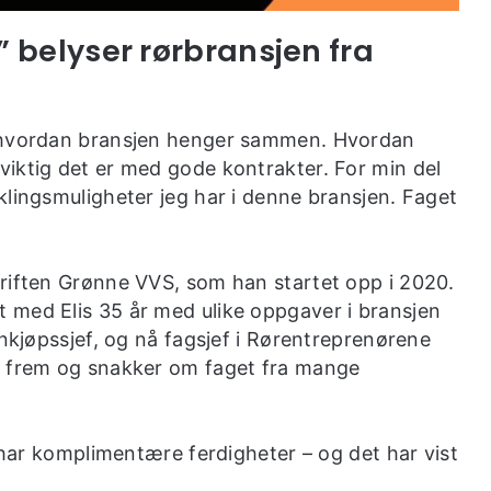
” belyser rørbransjen fra
e hvordan bransjen henger sammen. Hvordan
iktig det er med gode kontrakter. For min del
klingsmuligheter jeg har i denne bransjen. Faget
riften Grønne VVS, som han startet opp i 2020.
 med Elis 35 år med ulike oppgaver i bransjen
nnkjøpssjef, og nå fagsjef i Rørentreprenørene
r frem og snakker om faget fra mange
i har komplimentære ferdigheter – og det har vist