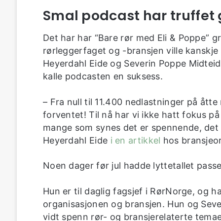
Smal podcast har truffet
Det har har “Bare rør med Eli & Poppe” 
rørleggerfaget og -bransjen ville kanskje
Heyerdahl Eide og Severin Poppe Midteide
kalle podcasten en suksess.
– Fra null til 11.400 nedlastninger på åt
forventet! Til nå har vi ikke hatt fokus på
mange som synes det er spennende, det v
Heyerdahl Eide
i en artikkel
hos bransjeor
Noen dager før jul hadde lyttetallet pass
Hun er til daglig fagsjef i RørNorge, og 
organisasjonen og bransjen. Hun og Seve
vidt spenn rør- og bransjerelaterte temae