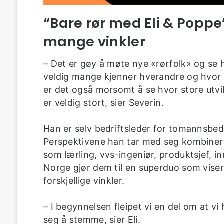
“Bare rør med Eli & Poppe
mange vinkler
– Det er gøy å møte nye «rørfolk» og s
veldig mange kjenner hverandre og hvor v
er det også morsomt å se hvor store utvi
er veldig stort, sier Severin.
Han er selv bedriftsleder for tomannsbed
Perspektivene han tar med seg kombinert
som lærling, vvs-ingeniør, produktsjef, i
Norge gjør dem til en superduo som vise
forskjellige vinkler.
– I begynnelsen fleipet vi en del om at v
seg å stemme, sier Eli.