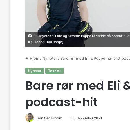
Eli Heyerdahl Eide og Severin Poppe Midteide på opptak til én
Ilja Hendel, RørNorge)
Hjem
/
Nyheter
/
Bare rør med Eli & Poppe har blitt podc
Nyheter
Teknisk
Bare rør med Eli 
podcast-hit
Jørn Søderholm
23. December 2021