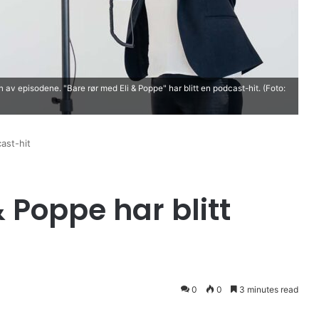
 av episodene. "Bare rør med Eli & Poppe" har blitt en podcast-hit. (Foto:
ast-hit
& Poppe har blitt
0
0
3 minutes read