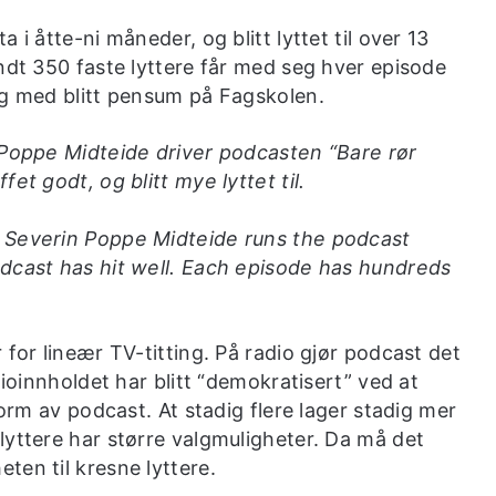
 i åtte-ni måneder, og blitt lyttet til over 13
ndt 350 faste lyttere får med seg hver episode
og med blitt pensum på Fagskolen.
 Poppe Midteide driver podcasten “Bare rør
et godt, og blitt mye lyttet til.
d Severin Poppe Midteide runs the podcast
odcast has hit well. Each episode has hundreds
 for lineær TV-titting. På radio gjør podcast det
dioinnholdet har blitt “demokratisert” ved at
form av podcast. At stadig flere lager stadig mer
lyttere har større valgmuligheter. Da må det
ten til kresne lyttere.