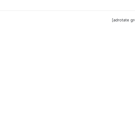
ga til Festool billigere
[adrotate g