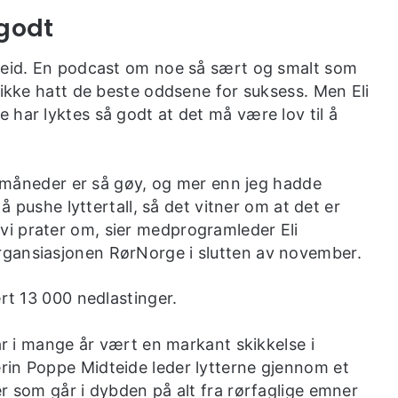
 godt
greid. En podcast om noe så sært og smalt som
 ikke hatt de beste oddsene for suksess. Men Eli
 har lyktes så godt at det må være lov til å
te måneder er så gøy, og mer enn jeg hadde
 å pushe lyttertall, så det vitner om at det er
i prater om, sier medprogramleder Eli
gansiasjonen RørNorge i slutten av november.
ert 13 000 nedlastinger.
har i mange år vært en markant skikkelse i
rin Poppe Midteide leder lytterne gjennom et
r som går i dybden på alt fra rørfaglige emner