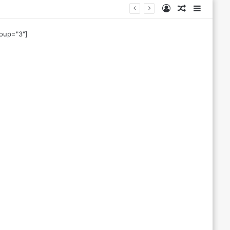
Log
Tilfeldig
Sideba
In
artikkel
roup="3"]