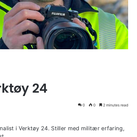
rktøy 24
0
0
2 minutes read
list i Verktøy 24. Stiller med militær erfaring,
st.