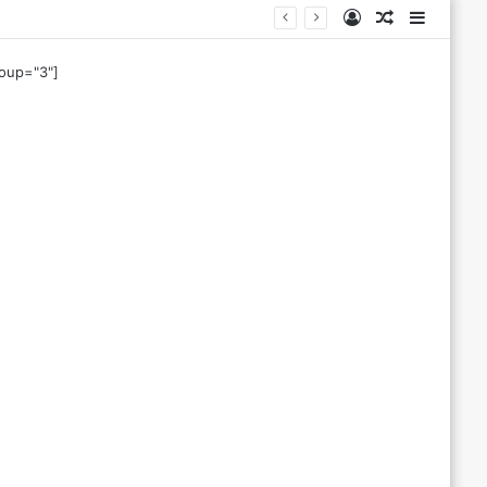
Log
Tilfeldig
Sideba
In
artikkel
roup="3"]