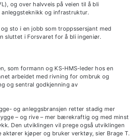
, og over halvveis på veien til å bli
 anleggsteknikk og infrastruktur.
, og sto i en jobb som troppssersjant med
luttet i Forsvaret for å bli ingeniør.
jen, som formann og KS-HMS-leder hos en
nnet arbeidet med rivning for ombruk og
ing og sentral godkjenning av
gge- og anleggsbransjen retter stadig mer
gge – og rive – mer bærekraftig og med minst
kk. Den utviklingen vil prege også utviklingen
 aktører kjøper og bruker verktøy, sier Brage T.