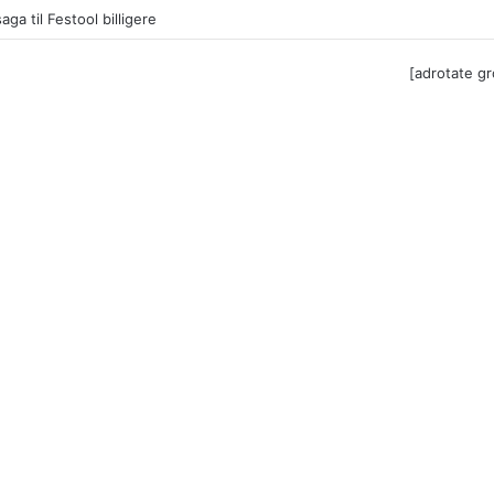
ga til Festool billigere
[adrotate g