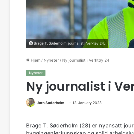
Brage T. Søderholm, journalist i Verktøy 24.
Hjem
/
Nyheter
/
Ny journalist i Verktøy 24
Nyheter
Ny journalist i Ve
Jørn Søderholm
12. January 2023
Brage T. Søderholm (28) er nyansatt journa
byggingeniørkunnskap og solid arbeidsly