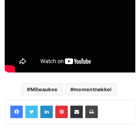
Milwaukee
momentnøkkel
LinkedIn
Pinterest
Share via Email
Print