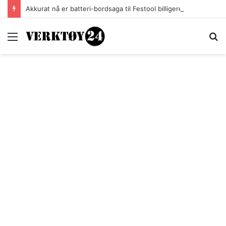
Akkurat nå er batteri-bordsaga til Festool billigere
Meny
S