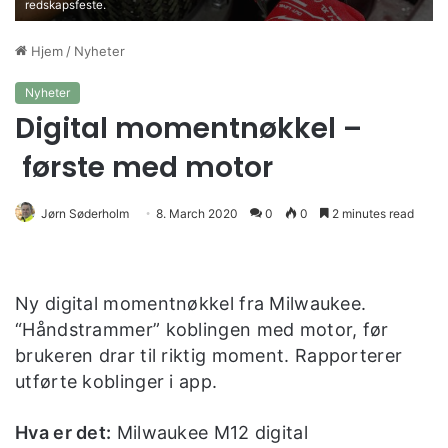
redskapsfeste.
Hjem
/
Nyheter
Nyheter
Digital momentnøkkel –
første med motor
Jørn Søderholm
8. March 2020
0
0
2 minutes read
Ny digital momentnøkkel fra Milwaukee.
“Håndstrammer” koblingen med motor, før
brukeren drar til riktig moment. Rapporterer
utførte koblinger i app.
Hva er det:
Milwaukee M12 digital