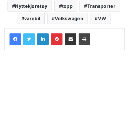
Nyttekjøretøy
topp
Transporter
varebil
Volkswagen
VW
LinkedIn
Pinterest
Share via Email
Print