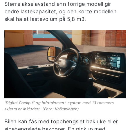
Større akselavstand enn forrige modell gir
bedre lastekapasitet, og den korte modellen
skal ha et lastevolum på 5,8 m3.
“Digital Cockpit” og infotainment-system med 13 tommers
skjerm er inkludert. (Foto: Volkswagen)
Bilen kan fås med topphengslet bakluke eller
sidehengslede bakdører. En pickup med