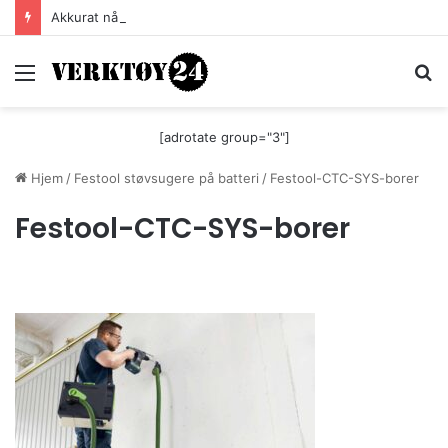
Akkurat nå er batteri-bordsaga til Festool billigere
Meny
S
[adrotate group="3"]
Hjem
/
Festool støvsugere på batteri
/
Festool-CTC-SYS-borer
Festool-CTC-SYS-borer