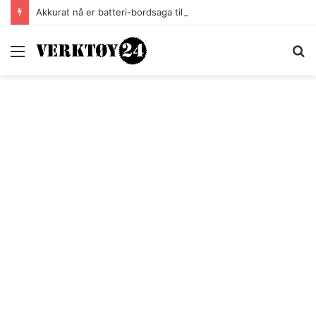
Akkurat nå er batteri-bordsaga til Festool billigere
Meny
S