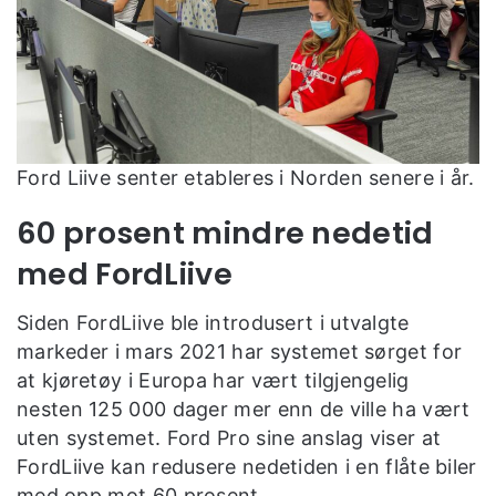
Ford Liive senter etableres i Norden senere i år.
60 prosent mindre nedetid
med FordLiive
Siden FordLiive ble introdusert i utvalgte
markeder i mars 2021 har systemet sørget for
at kjøretøy i Europa har vært tilgjengelig
nesten 125 000 dager mer enn de ville ha vært
uten systemet. Ford Pro sine anslag viser at
FordLiive kan redusere nedetiden i en flåte biler
med opp mot 60 prosent