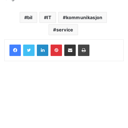
bil
IT
kommunikasjon
service
LinkedIn
Pinterest
Share via Email
Print