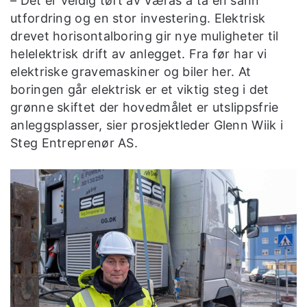
– Det er veldig tøft av Værås å ta en sånn
utfordring og en stor investering. Elektrisk
drevet horisontalboring gir nye muligheter til
helelektrisk drift av anlegget. Fra før har vi
elektriske gravemaskiner og biler her. At
boringen går elektrisk er et viktig steg i det
grønne skiftet der hovedmålet er utslippsfrie
anleggsplasser, sier prosjektleder Glenn Wiik i
Steg Entreprenør AS.