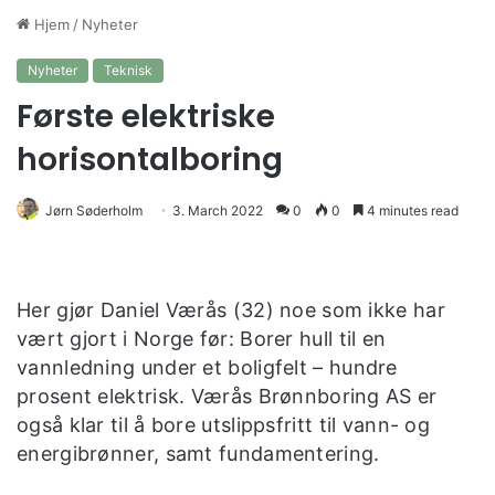
Hjem
/
Nyheter
Nyheter
Teknisk
Første elektriske
horisontalboring
Jørn Søderholm
3. March 2022
0
0
4 minutes read
Her gjør Daniel Værås (32) noe som ikke har
vært gjort i Norge før: Borer hull til en
vannledning under et boligfelt – hundre
prosent elektrisk. Værås Brønnboring AS er
også klar til å bore utslippsfritt til vann- og
energibrønner, samt fundamentering.