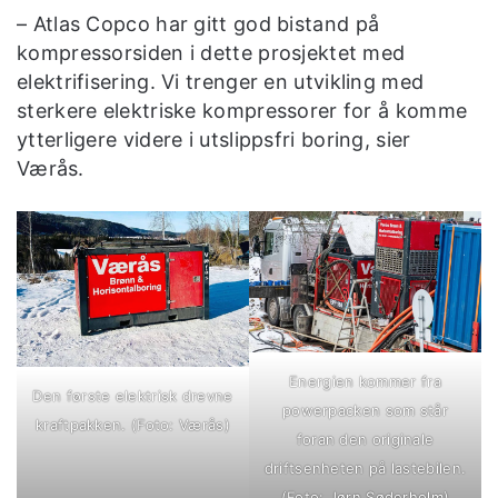
– Atlas Copco har gitt god bistand på
kompressorsiden i dette prosjektet med
elektrifisering. Vi trenger en utvikling med
sterkere elektriske kompressorer for å komme
ytterligere videre i utslippsfri boring, sier
Værås.
Energien kommer fra
Den første elektrisk drevne
powerpacken som står
kraftpakken. (Foto: Værås)
foran den originale
driftsenheten på lastebilen.
(Foto: Jørn Søderholm)