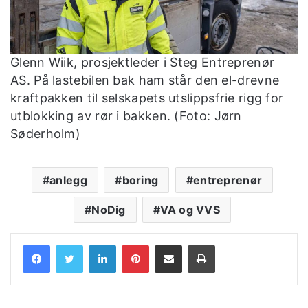
Glenn Wiik, prosjektleder i Steg Entreprenør
AS. På lastebilen bak ham står den el-drevne
kraftpakken til selskapets utslippsfrie rigg for
utblokking av rør i bakken. (Foto: Jørn
Søderholm)
anlegg
boring
entreprenør
NoDig
VA og VVS
LinkedIn
Pinterest
Share via Email
Print