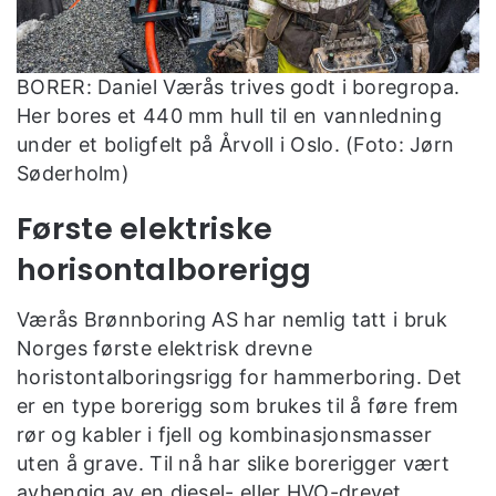
BORER: Daniel Værås trives godt i boregropa.
Her bores et 440 mm hull til en vannledning
under et boligfelt på Årvoll i Oslo. (Foto: Jørn
Søderholm)
Første elektriske
horisontalborerigg
Værås Brønnboring AS har nemlig tatt i bruk
Norges første elektrisk drevne
horistontalboringsrigg for hammerboring. Det
er en type borerigg som brukes til å føre frem
rør og kabler i fjell og kombinasjonsmasser
uten å grave. Til nå har slike borerigger vært
avhengig av en diesel- eller HVO-drevet