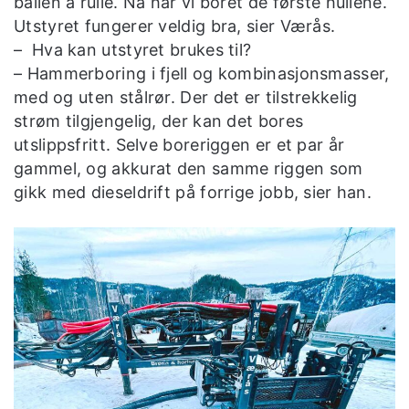
ballen å rulle. Nå har vi boret de første hullene.
Utstyret fungerer veldig bra, sier Værås.
– Hva kan utstyret brukes til?
– Hammerboring i fjell og kombinasjonsmasser,
med og uten stålrør. Der det er tilstrekkelig
strøm tilgjengelig, der kan det bores
utslippsfritt. Selve boreriggen er et par år
gammel, og akkurat den samme riggen som
gikk med dieseldrift på forrige jobb, sier han.