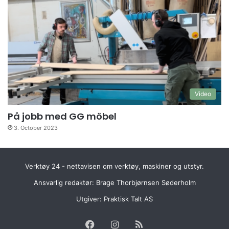
Video
På jobb med GG möbel
3. October 2023
Verktøy 24 - nettavisen om verktøy, maskiner og utstyr.
Ansvarlig redaktør: Brage Thorbjørnsen Søderholm
Utgiver:
Praktisk Talt AS
Facebook
Instagram
RSS