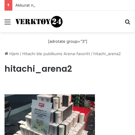
Akkurat nå er batteri-bordsaga til Festool billigere
Meny
S
[adrotate group="3"]
Hjem
/
Hitachi ble publikums Arena-favoritt
/
hitachi_arena2
hitachi_arena2