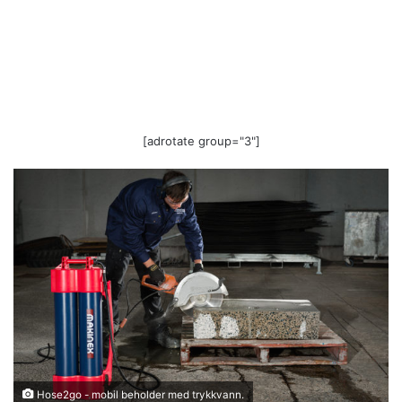
[adrotate group="3"]
Hose2go - mobil beholder med trykkvann.