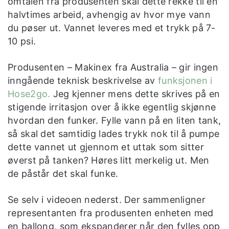
omtalen fra produsenten skal dette rekke til en
halvtimes arbeid, avhengig av hvor mye vann
du pøser ut. Vannet leveres med et trykk på 7-
10 psi.
Produsenten – Makinex fra Australia – gir ingen
inngående teknisk beskrivelse av
funksjonen i
Hose2go.
Jeg kjenner mens dette skrives på en
stigende irritasjon over å ikke egentlig skjønne
hvordan den funker. Fylle vann på en liten tank,
så skal det samtidig lades trykk nok til å pumpe
dette vannet ut gjennom et uttak som sitter
øverst på tanken? Høres litt merkelig ut. Men
de påstår det skal funke.
Se selv i videoen nederst. Der sammenligner
representanten fra produsenten enheten med
en ballong, som ekspanderer når den fylles opp