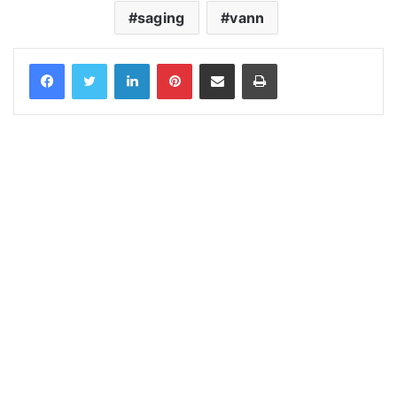
saging
vann
LinkedIn
Pinterest
Share via Email
Print