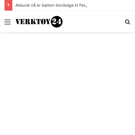
Akkurat nå er batteri-bordsaga til Festool billigere
Meny
S