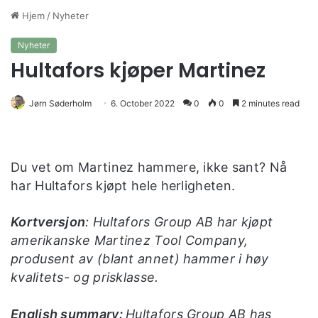
Hjem
/
Nyheter
Nyheter
Hultafors kjøper Martinez
Jørn Søderholm
6. October 2022
0
0
2 minutes read
Du vet om Martinez hammere, ikke sant? Nå
har Hultafors kjøpt hele herligheten.
Kortversjon
: Hultafors Group AB har kjøpt
amerikanske Martinez Tool Company,
produsent av (blant annet) hammer i høy
kvalitets- og prisklasse.
English summary:
Hultafors Group AB has