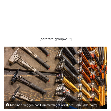
[adrotate group="3"]
Martinez-veggen hos Hammerslaget AS. (Foto: Jørn Søderholm)