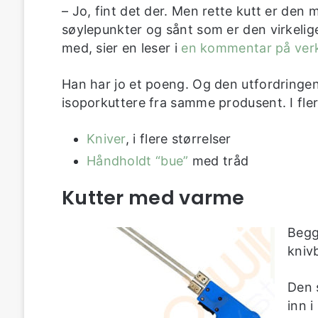
– Jo, fint det der. Men rette kutt er den 
søylepunkter og sånt som er den virkelige
med, sier en leser i
en kommentar på ver
Han har jo et poeng. Og den utfordringen
isoporkuttere fra samme produsent. I flere
Kniver
, i flere størrelser
Håndholdt “bue”
med tråd
Kutter med varme
Begg
kniv
Den 
inn 