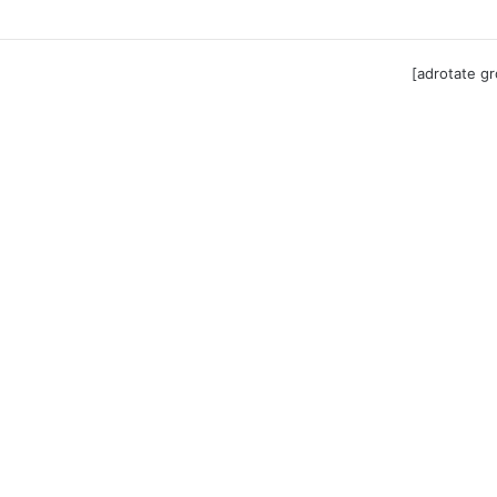
ga til Festool billigere
[adrotate g