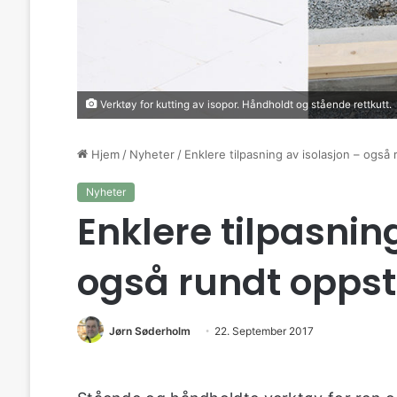
Verktøy for kutting av isopor. Håndholdt og stående rettkutt.
Hjem
/
Nyheter
/
Enklere tilpasning av isolasjon – også
Nyheter
Enklere tilpasnin
også rundt oppst
Jørn Søderholm
22. September 2017