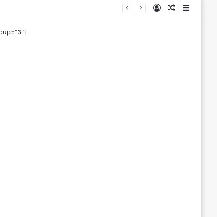
Log
Tilfeldig
Sideba
In
artikkel
roup="3"]