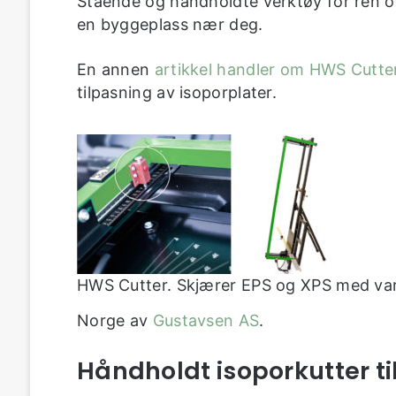
Stående og håndholdte verktøy for ren og
en byggeplass nær deg.
En annen
artikkel handler om HWS Cutte
tilpasning av isoporplater.
HWS Cutter. Skjærer EPS og XPS med var
Norge av
Gustavsen AS
.
Håndholdt isoporkutter ti