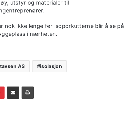
øy, utstyr og materialer til
ngentreprenører.
r nok ikke lenge før isoporkutterne blir å se på
yggeplass i nærheten.
tavsen AS
isolasjon
dIn
Pinterest
Share via Email
Print