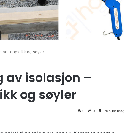
 rundt oppstikk og søyler
g av isolasjon –
ikk og søyler
0
0
1 minute read