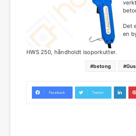
verkt
beto
Det e
en b
HWS 250, håndholdt isoporkutter.
betong
Gus
Linke
Facebook
Twitter