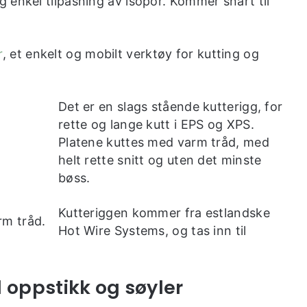
 enkel tilpasning av isopor. Kommer snart til
r
, et enkelt og mobilt verktøy for kutting og
Det er en slags stående kutterigg, for
rette og lange kutt i EPS og XPS.
Platene kuttes med varm tråd, med
helt rette snitt og uten det minste
bøss.
Kutteriggen kommer fra estlandske
m tråd.
Hot Wire Systems, og tas inn til
l oppstikk og søyler