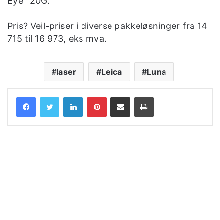
Eye 120G.
Pris? Veil-priser i diverse pakkeløsninger fra 14
715 til 16 973, eks mva.
laser
Leica
Luna
LinkedIn
Pinterest
Share via Email
Print