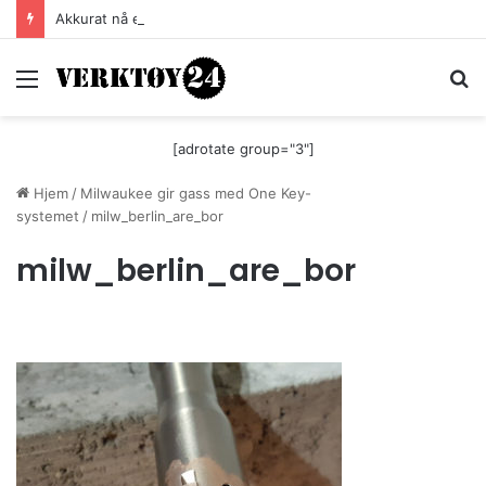
Akkurat nå er batteri-bordsaga til Festool billigere
Meny
S
[adrotate group="3"]
Hjem
/
Milwaukee gir gass med One Key-
systemet
/
milw_berlin_are_bor
milw_berlin_are_bor