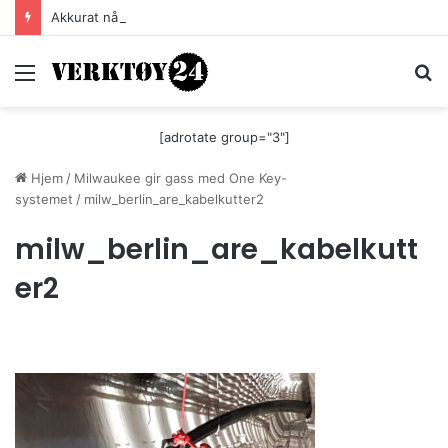
Akkurat nå er batteri-bordsaga til Festool billigere
Meny
S
[adrotate group="3"]
Hjem
/
Milwaukee gir gass med One Key-
systemet
/
milw_berlin_are_kabelkutter2
milw_berlin_are_kabelkutt
er2