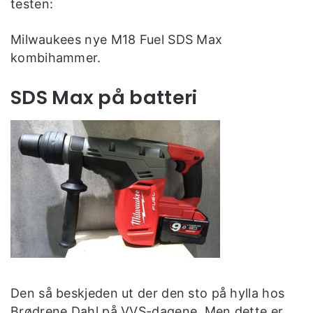
testen:
Milwaukees nye M18 Fuel SDS Max
kombihammer.
SDS Max på batteri
Den så beskjeden ut der den sto på hylla hos
Brødrene Dahl på VVS-dagene. Men dette er