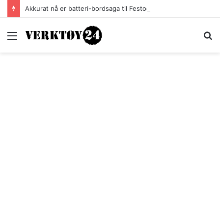
Akkurat nå er batteri-bordsaga til Festool billigere
Meny
S