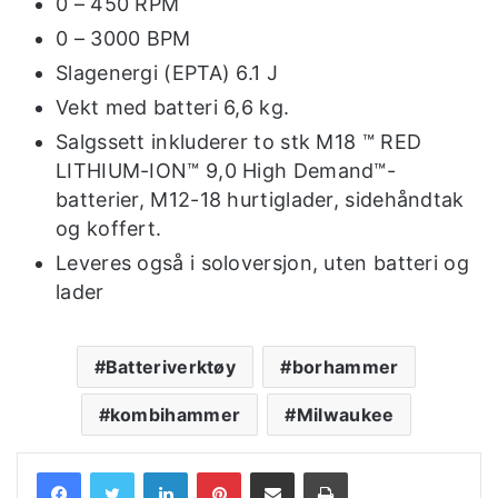
0 – 450 RPM
0 – 3000 BPM
Slagenergi (EPTA) 6.1 J
Vekt med batteri 6,6 kg.
Salgssett inkluderer to stk M18 ™ RED
LITHIUM-ION™ 9,0 High Demand™-
batterier, M12-18 hurtiglader, sidehåndtak
og koffert.
Leveres også i soloversjon, uten batteri og
lader
Batteriverktøy
borhammer
kombihammer
Milwaukee
LinkedIn
Pinterest
Share via Email
Print