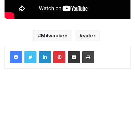
Milwaukee
vater
LinkedIn
Pinterest
Share via Email
Print