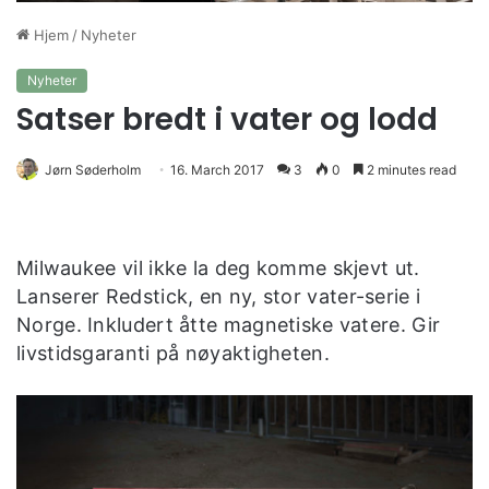
Hjem
/
Nyheter
Nyheter
Satser bredt i vater og lodd
Jørn Søderholm
16. March 2017
3
0
2 minutes read
Milwaukee vil ikke la deg komme skjevt ut.
Lanserer Redstick, en ny, stor vater-serie i
Norge. Inkludert åtte magnetiske vatere. Gir
livstidsgaranti på nøyaktigheten.