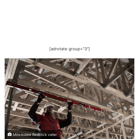
[adrotate group="3"]
Milwaukee Redstick vater