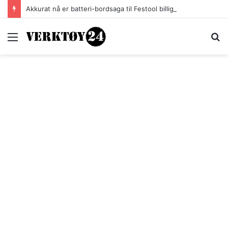
Akkurat nå er batteri-bordsaga til Festool billigere
Meny
S