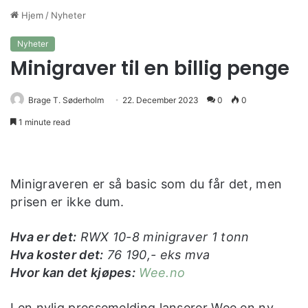
Hjem
/
Nyheter
Nyheter
Minigraver til en billig penge
Brage T. Søderholm
22. December 2023
0
0
1 minute read
Minigraveren er så basic som du får det, men
prisen er ikke dum.
Hva er det:
RWX 10-8 minigraver 1 tonn
Hva koster det:
76 190,- eks mva
Hvor kan det kjøpes:
Wee.no
I en nylig pressemelding lanserer Wee en ny