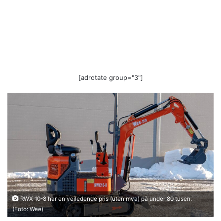
[adrotate group="3"]
RWX 10-8 har en veiledende pris (uten mva) på under 80 tusen.
(Foto: Wee)