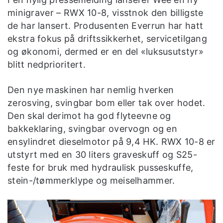
minigraver – RWX 10-8, visstnok den billigste
de har lansert. Produsenten Everrun har hatt
ekstra fokus på driftssikkerhet, servicetilgang
og økonomi, dermed er en del «luksusutstyr»
blitt nedprioritert.
Den nye maskinen har nemlig hverken
zerosving, svingbar bom eller tak over hodet.
Den skal derimot ha god flyteevne og
bakkeklaring, svingbar overvogn og en
ensylindret dieselmotor på 9,4 HK. RWX 10-8 er
utstyrt med en 30 liters graveskuff og S25-
feste for bruk med hydraulisk pusseskuffe,
stein-/tømmerklype og meiselhammer.