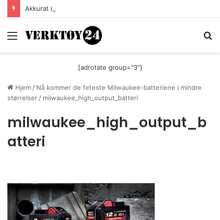
Akkurat nå er batteri-bordsaga til Festool billigere
Meny
S
[adrotate group="3"]
Hjem
/
Nå kommer de feteste Milwaukee-batteriene i mindre
størrelser
/
milwaukee_high_output_batteri
milwaukee_high_output_b
atteri