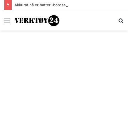
Akkurat nå er batteri-bordsaga til Festool billigere
Meny
S