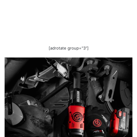
[adrotate group="3"]