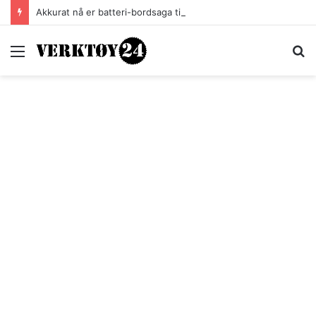
Akkurat nå er batteri-bordsaga til Festool billigere
Meny
S