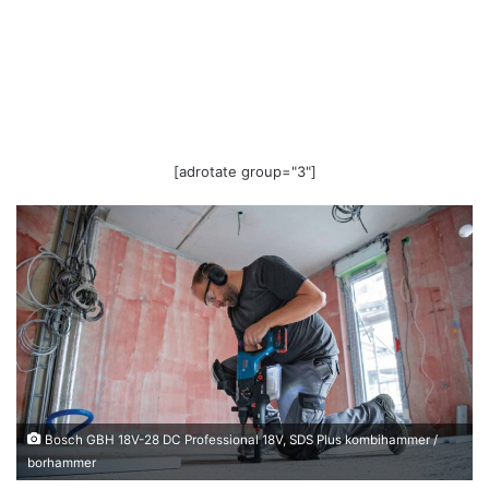
[adrotate group="3"]
Bosch GBH 18V-28 DC Professional 18V, SDS Plus kombihammer /
borhammer