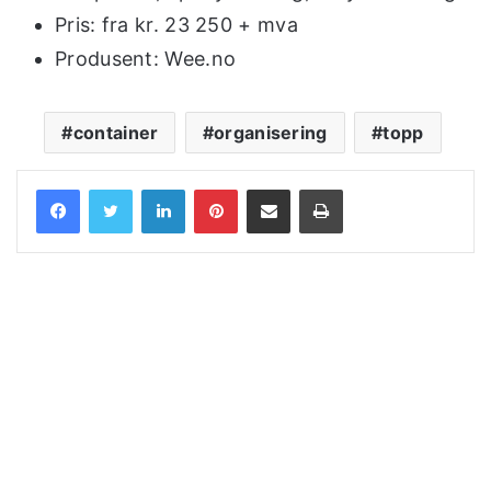
Pris: fra kr. 23 250 + mva
Produsent: Wee.no
container
organisering
topp
LinkedIn
Pinterest
Share via Email
Print