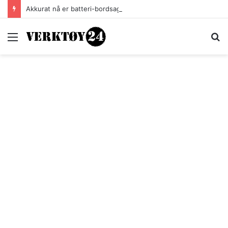
Akkurat nå er batteri-bordsaga til Festool billigere
Meny
S