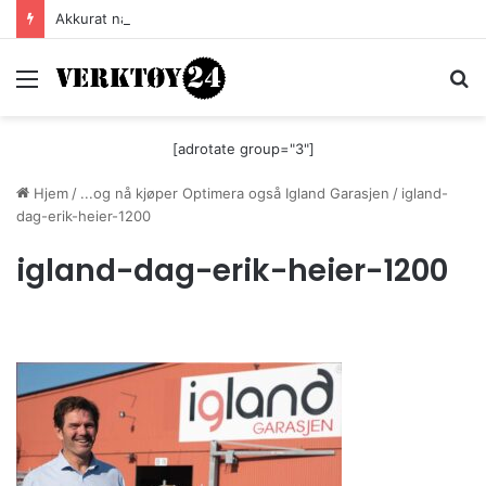
Akkurat nå er batteri-bordsaga til Festool billigere
Meny
S
[adrotate group="3"]
Hjem
/
...og nå kjøper Optimera også Igland Garasjen
/
igland-
dag-erik-heier-1200
igland-dag-erik-heier-1200