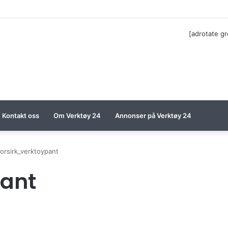
ga til Festool billigere
[adrotate g
Kontakt oss
Om Verktøy 24
Annonser på Verktøy 24
orsirk_verktoypant
pant