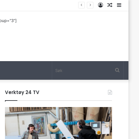
Log
Tilfeldig
Sideba
In
artikkel
roup="3"]
Søk
Verktøy 24 TV