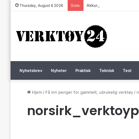
Akkurat nå er batteri-bordsa
Thursday, August 6 2026
Siste:
Nyhetsbrev
Nyheter
Praktisk
Teknisk
Test
Hjem
/
Få inn penger for gammelt, ubrukelig verktøy
/
n
norsirk_verktoy