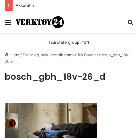
Akkurat nå er batteri-bordsaga til Festool billigere
Meny
S
[adrotate group="3"]
Hjem
/
Slank og rask kombihammer fra Bosch
/
bosch_gbh_18v-
26_d
bosch_gbh_18v-26_d