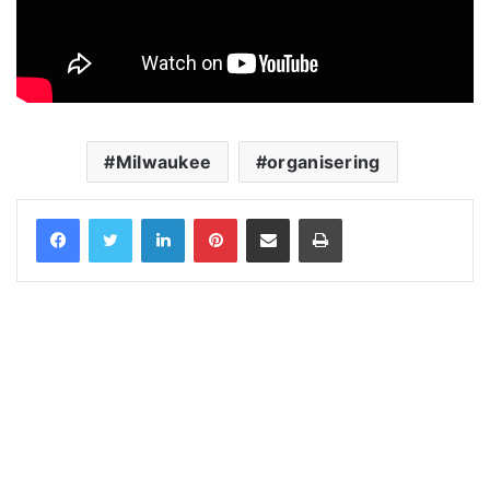
Milwaukee
organisering
LinkedIn
Pinterest
Share via Email
Print