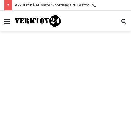
Akkurat nå er batteri-bordsaga til Festool billigere
Meny
S