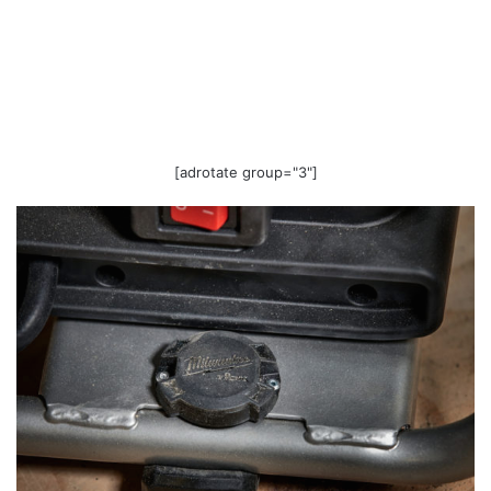
[adrotate group="3"]